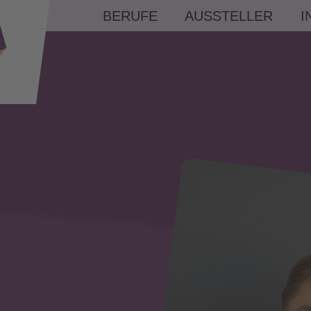
BERUFE
AUSSTELLER
I