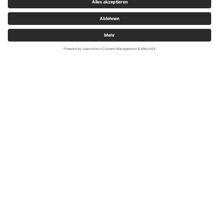
Lallemand Deutschland GmbH
Lallemand Deutschland GmbH: Triebkraft aus
Schwarzenbach