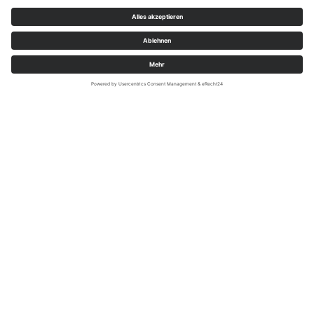
Dental-Labor Handrich GmbH
Starte deine Ausbildung in der Zahntechnik in Hof
Im Dental-Labor Handrich in Hof lernst du,
modernen Zahnersatz und individuelle
zahntechnische Arbeiten anzufertigen. Unsere
Arbeit verbindet handwerkliche Präzision mit
digitalen Technologien wie CAD/CAM (dem digitalen
Konstruieren von Zahnersatz am Computer) und
3D-Druck. Zahntechnik ist dadurch heute ein
vielseitiger Beruf mit Zukunft. Wenn du genau