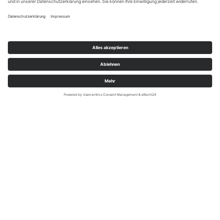
ADAC/STUDENTEN-PRESSE
ADAC e.V.
Der ADAC hat viel zu bieten. Von Pannenhilfe bis
Datenstrategie, vom hohen Norden bis nach
Süddeutschland, bei Weiterbildungsmöglichkeiten
und Benefits – bei uns kannst du in vielfältigen
Bereichen einsteigen. Als Auszubildende*r beim